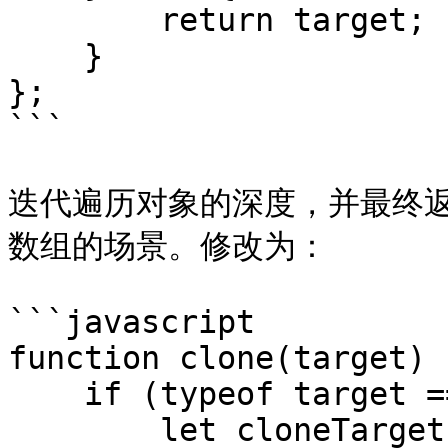
        return target;

    }

};

```

迭代遍历对象的深度，并最终
数组的场景。修改为：

```javascript

function clone(target) {
    if (typeof target === 'object') {

        let cloneTarget = Array.isArray(target) ? 