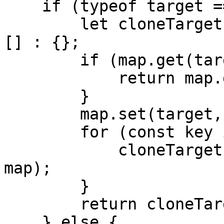
    if (typeof target === 'object') {

        let cloneTarget = Array.isArray(target) ? 
[] : {};

        if (map.get(target)) {

            return map.get(target);

        }

        map.set(target, cloneTarget);

        for (const key in target) {

            cloneTarget[key] = clone(target[key], 
map);

        }

        return cloneTarget;

    } else {
