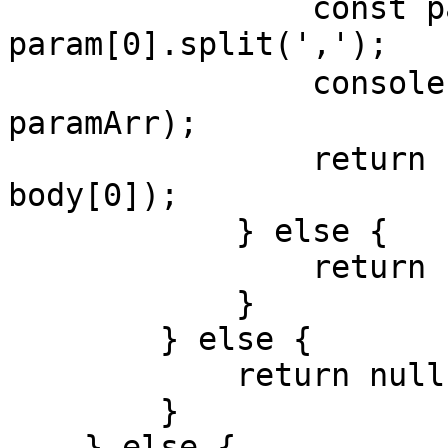
                const paramArr = 
param[0].split(',');

                console.log('匹配到参数：', 
paramArr);

                return new Function(...paramArr, 
body[0]);

            } else {

                return new Function(body[0]);

            }

        } else {

            return null;

        }

    } else {
