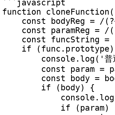
```javascript

function cloneFunction(
    const bodyReg = /(?<={)(.|\n)+(?=})/m;

    const paramReg = /(?<=\().+(?=\)\s+{)/;

    const funcString = func.toString();

    if (func.prototype) {

        console.log('普通函数');

        const param = paramReg.exec(funcString);

        const body = bodyReg.exec(funcString);

        if (body) {

            console.log('匹配到函数体：', body[0]);

            if (param) {
