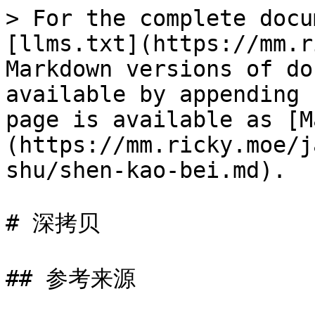
> For the complete docu
[llms.txt](https://mm.r
Markdown versions of do
available by appending 
page is available as [M
(https://mm.ricky.moe/j
shu/shen-kao-bei.md).

# 深拷贝

## 参考来源
