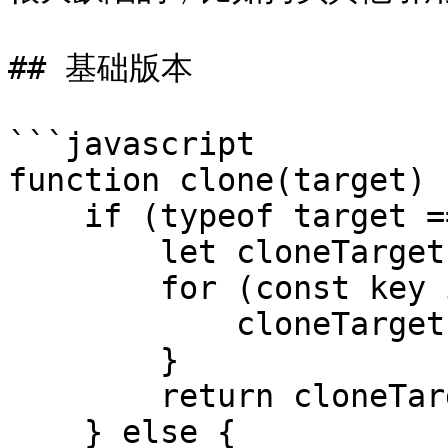
## 基础版本

```javascript

function clone(target) {
    if (typeof target === 'object') {

        let cloneTarget = {};

        for (const key in target) {

            cloneTarget[key] = clone(target[key]);

        }

        return cloneTarget;

    } else {
