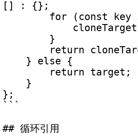
[] : {};

        for (const key in target) {

            cloneTarget[key] = clone(target[key]);

        }

        return cloneTarget;

    } else {

        return target;

    }

};

```

## 循环引用
