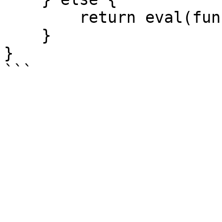
        return eval(funcString);

    }

}
