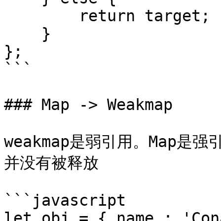
        return target;

    }

};

```

### Map -> Weakmap

weakmap是弱引用。Map
并没有被释放

```javascript

let obj = { name : 'Con