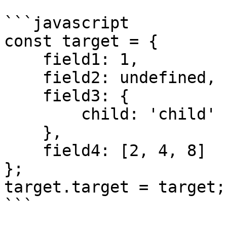
```javascript

const target = {

    field1: 1,

    field2: undefined,

    field3: {

        child: 'child'

    },

    field4: [2, 4, 8]

};

target.target = target;

```
