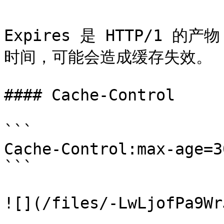
Expires 是 HTTP/1
时间，可能会造成缓存失效。

#### Cache-Control

```

Cache-Control:max-age=30
```

![](/files/-LwLjofPa9Wr