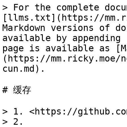
> For the complete docu
[llms.txt](https://mm.r
Markdown versions of do
available by appending 
page is available as [M
(https://mm.ricky.moe/n
cun.md).

# 缓存

> 1. <https://github.co
> 2. 