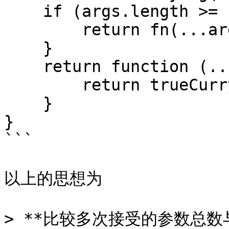
    if (args.length >= fn.length) {

        return fn(...args)

    }

    return function (...args2) {

        return trueCurrying(fn, ...args, ...args2)

    }

}

```

以上的思想为

> **比较多次接受的参数总