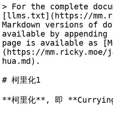
> For the complete docu
[llms.txt](https://mm.r
Markdown versions of do
available by appending 
page is available as [M
(https://mm.ricky.moe/j
hua.md).

# 柯里化1

**柯里化**, 即 **Curryin