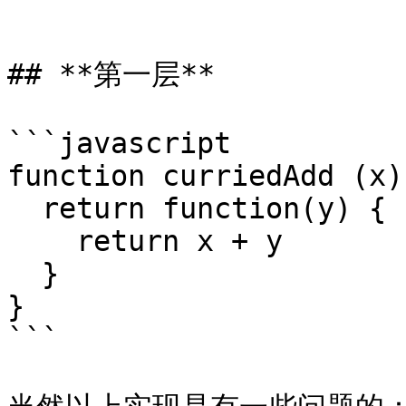
```

## **第一层**

```javascript

function curriedAdd (x) 
  return function(y) {

    return x + y

  }

}

```
