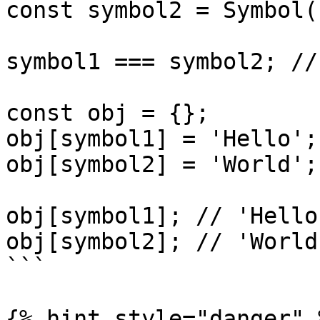
const symbol2 = Symbol()
symbol1 === symbol2; //
const obj = {};

obj[symbol1] = 'Hello';

obj[symbol2] = 'World';

obj[symbol1]; // 'Hello'
obj[symbol2]; // 'World'
```

{% hint style="danger" %