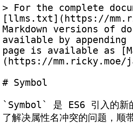
> For the complete docu
[llms.txt](https://mm.r
Markdown versions of do
available by appending 
page is available as [M
(https://mm.ricky.moe/j
# Symbol

`Symbol` 是 ES6 引入
了解决属性名冲突的问题，顺带