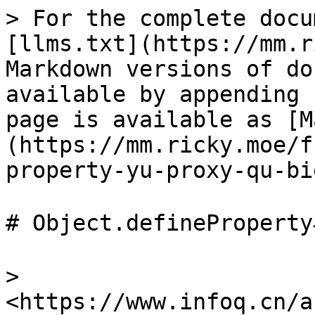
> For the complete docu
[llms.txt](https://mm.r
Markdown versions of do
available by appending 
page is available as [M
(https://mm.ricky.moe/f
property-yu-proxy-qu-bi
# Object.definePropert
> 
<https://www.infoq.cn/a