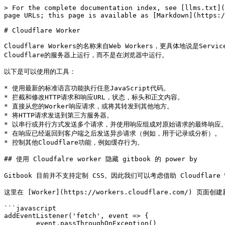
> For the complete documentation index, see [llms.txt](
page URLs; this page is available as [Markdown](https:/
# Cloudflare Worker

Cloudflare Workers的名称来自Web Workers，更具体地说是Se
Cloudflare的服务器上运行，而不是在浏览器中运行。

以下是可以使用的工具：

* 使用最新的标准语言功能执行任意JavaScript代码。

* 拦截和修改HTTP请求和响应URL，状态，标头和正文内容。

* 直接从您的Worker响应请求，或将其转发到其他地方。

* 将HTTP请求发送到第三方服务器。

* 以串行或并行方式发送多个请求，并使用响应组成对原始请求的最终响应。
* 在响应已经返回到客户端之后发送异步请求（例如，用于记录或分析）。

* 控制其他Cloudflare功能，例如缓存行为。

## 使用 Cloudfalre worker 隐藏 gitbook 的 power by

Gitbook 目前并不支持定制 CSS。因此我们可以考虑借助 Cloudflar
这里在 [Worker](https://workers.cloudflare.com/) 页面创
```javascript

addEventListener('fetch', event => {

	event.passThroughOnException()
