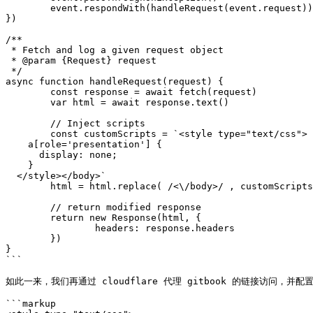
	event.respondWith(handleRequest(event.request))

})

/**

 * Fetch and log a given request object

 * @param {Request} request

 */

async function handleRequest(request) {

	const response = await fetch(request)

	var html = await response.text()

	// Inject scripts

	const customScripts = `<style type="text/css">

    a[role='presentation'] {

      display: none;

    }

  </style></body>`

	html = html.replace( /<\/body>/ , customScripts)

	// return modified response

	return new Response(html, {

		headers: response.headers

	}) 

}

```

如此一来，我们再通过 cloudflare 代理 gitbook 的链接访问，并配置 
```markup
