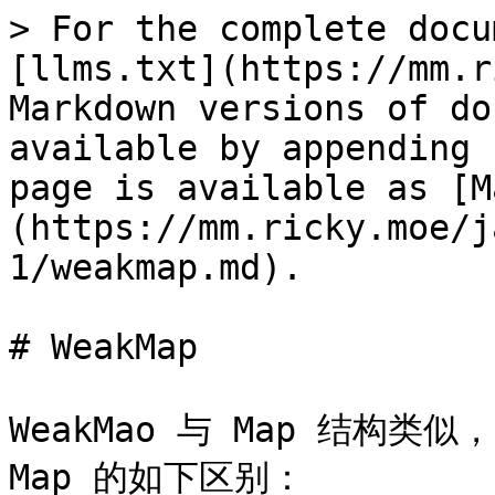
> For the complete docu
[llms.txt](https://mm.r
Markdown versions of do
available by appending 
page is available as [M
(https://mm.ricky.moe/j
1/weakmap.md).

# WeakMap

WeakMao 与 Map 结构
Map 的如下区别：
