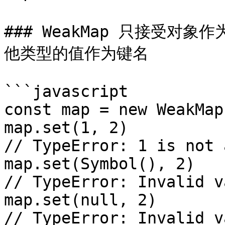
### WeakMap 只接受对象作
他类型的值作为键名

```javascript

const map = new WeakMap(
map.set(1, 2)

// TypeError: 1 is not 
map.set(Symbol(), 2)

// TypeError: Invalid v
map.set(null, 2)

// TypeError: Invalid v