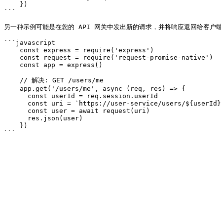
    })

```

另一种示例可能是在您的 API 网关中发出新的请求，并将响应返回给客户端
```javascript

    const express = require('express')

    const request = require('request-promise-native')

    const app = express()

    // 解决: GET /users/me

    app.get('/users/me', async (req, res) => {

      const userId = req.session.userId

      const uri = `https://user-service/users/${userId}`

      const user = await request(uri)

      res.json(user)

    })
