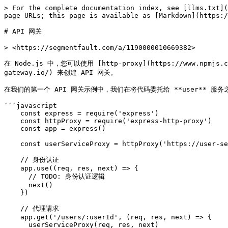
> For the complete documentation index, see [llms.txt](
page URLs; this page is available as [Markdown](https:/
# API 网关

> <https://segmentfault.com/a/1190000010669382>

在 Node.js 中，您可以使用 [http-proxy](https://www.npmj
gateway.io/) 来创建 API 网关。

在我们的第一个 API 网关示例中，我们在将代码委托给 **user** 服务
```javascript

    const express = require('express')

    const httpProxy = require('express-http-proxy')

    const app = express()

    const userServiceProxy = httpProxy('https://user-service')

    // 身份认证

    app.use((req, res, next) => {

      // TODO: 身份认证逻辑

      next()

    })

    // 代理请求

    app.get('/users/:userId', (req, res, next) => {

      userServiceProxy(req, res, next)
