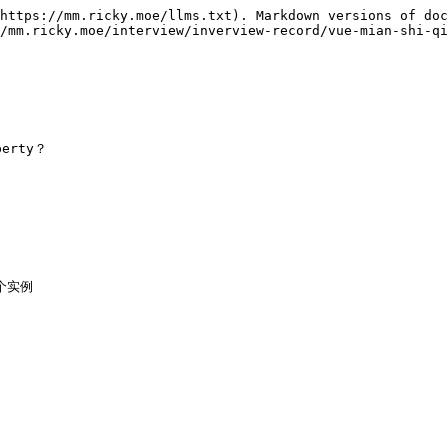
https://mm.ricky.moe/llms.txt). Markdown versions of doc
/mm.ricky.moe/interview/inverview-record/vue-mian-shi-qi
erty？
